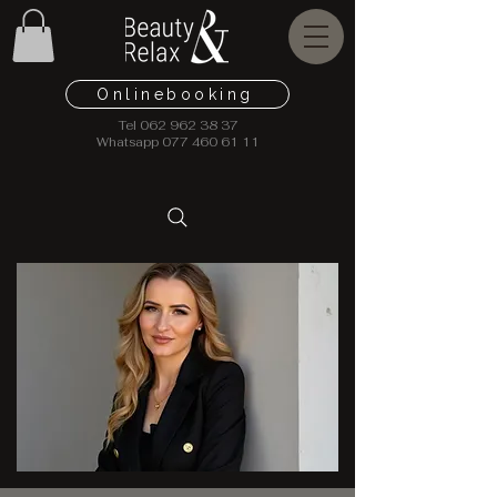
Onlinebooking
Tel
062 962 38 37
Whatsapp
077 460 61 11