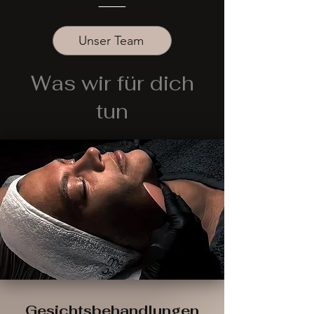
⸻
Unser Team
Was wir für dich
tun
Gesichtsbehandlungen