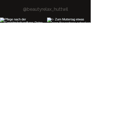
@beautyrelax_huttwil