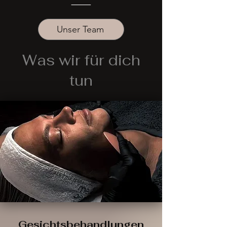
⸻
Unser Team
Was wir für dich
tun
Gesichtsbehandlungen