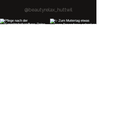
@beautyrelax_huttwil