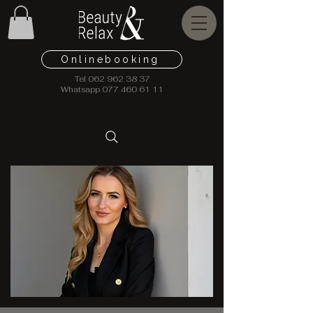
Onlinebooking
Tel
062 962 38 37
Whatsapp
077 460 61 11