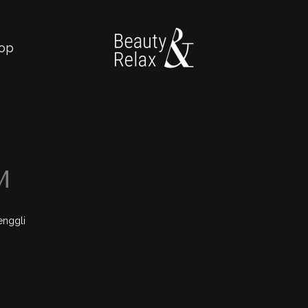
op
M
nggli