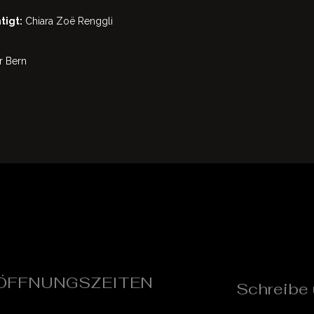
tigt:
Chiara Zoë Renggli
r Bern
ÖFFNUNGSZEITEN
Schreibe 